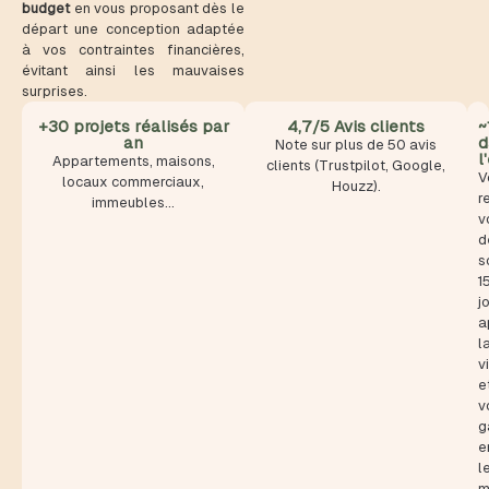
budget
en vous proposant dès le
départ une conception adaptée
à vos contraintes financières,
évitant ainsi les mauvaises
surprises.
+30 projets réalisés par
4,7/5 Avis clients
~
an
d
Note sur plus de 50 avis
l
Appartements, maisons,
clients (Trustpilot, Google,
V
locaux commerciaux,
Houzz).
r
immeubles…
v
d
s
1
j
a
l
v
e
v
g
e
l
m