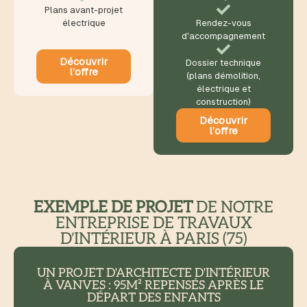
Plans avant-projet
électrique
Rendez-vous
d'accompagnement
Découvrir
Dossier technique
l'offre
(plans démolition,
électrique et
construction)
Découvrir
l'offre
EXEMPLE DE PROJET
DE NOTRE
ENTREPRISE DE TRAVAUX
D’INTÉRIEUR À PARIS (75)
UN PROJET D'ARCHITECTE D'INTÉRIEUR
À VANVES : 95M² REPENSÉS APRÈS LE
DÉPART DES ENFANTS