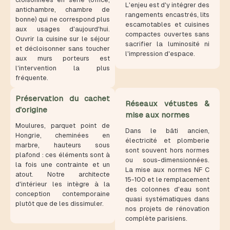
L'enjeu est d'y intégrer des
antichambre, chambre de
rangements encastrés, lits
bonne) qui ne correspond plus
escamotables et cuisines
aux usages d'aujourd'hui.
compactes ouvertes sans
Ouvrir la cuisine sur le séjour
sacrifier la luminosité ni
et décloisonner sans toucher
l'impression d'espace.
aux murs porteurs est
l'intervention la plus
fréquente.
Préservation du cachet
Réseaux vétustes &
d'origine
mise aux normes
Moulures, parquet point de
Dans le bâti ancien,
Hongrie, cheminées en
électricité et plomberie
marbre, hauteurs sous
sont souvent hors normes
plafond : ces éléments sont à
ou sous-dimensionnées.
la fois une contrainte et un
La mise aux normes NF C
atout. Notre architecte
15-100 et le remplacement
d'intérieur les intègre à la
des colonnes d'eau sont
conception contemporaine
quasi systématiques dans
plutôt que de les dissimuler.
nos projets de rénovation
complète parisiens.