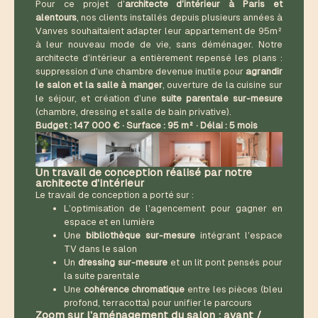
Pour ce projet d’
architecte d’intérieur à Paris et
alentours
, nos clients installés depuis plusieurs années à
Vanves souhaitaient adapter leur appartement de 95m²
à leur nouveau mode de vie, sans déménager. Notre
architecte d’intérieur a entièrement repensé les plans :
suppression d’une chambre devenue inutile pour
agrandir
le salon et la salle à manger
, ouverture de la cuisine sur
le séjour, et création d’une
suite parentale sur-mesure
(chambre, dressing et salle de bain privative).
Budget : 147 000 € · Surface : 95 m² · Délai : 5 mois
Un travail de conception réalisé par notre
architecte d'intérieur
Le travail de conception a porté sur :
L’optimisation de l’agencement pour gagner en
espace et en lumière
Une
bibliothèque sur-mesure
intégrant l’espace
TV dans le salon
Un
dressing sur-mesure
et un lit pont pensés pour
la suite parentale
Une
cohérence chromatique
entre les pièces (bleu
profond, terracotta) pour unifier le parcours
Zoom sur l'aménagement du salon : avant /