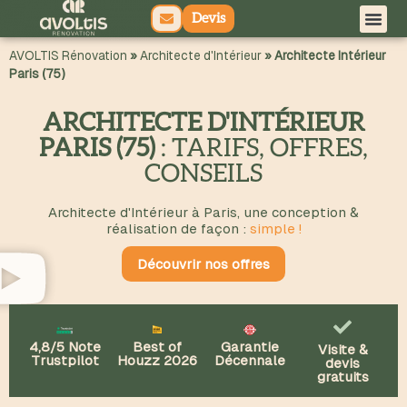
Devis
principal
AVOLTIS Rénovation
»
Architecte d'Intérieur
»
Architecte Intérieur
Paris (75)
ARCHITECTE D'INTÉRIEUR
PARIS (75)
: TARIFS, OFFRES,
CONSEILS
Architecte d'Intérieur à Paris, une conception &
réalisation de façon :
simple !
Découvrir nos offres
4,8/5 Note
Best of
Garantie
Visite &
Trustpilot
Houzz 2026
Décennale
devis
gratuits