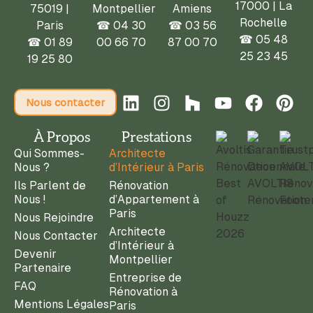
17000 | La
75019 |
Montpellier
Amiens
Rochelle
Paris
☎
04 30
☎
03 56
☎ 05 48
☎
01 89
00 66 70
87 00 70
25 23 45
19 25 80
Nous contacter
À Propos
Prestations
Qui Sommes-
Architecte
Nous ?
d’Intérieur à Paris
Ils Parlent de
Rénovation
Nous !
d’Appartement à
Paris
Nous Rejoindre
Architecte
Nous Contacter
d’Intérieur à
Devenir
Montpellier
Partenaire
Entreprise de
FAQ
Rénovation à
Mentions Légales
Paris