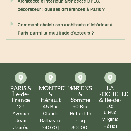
Architecte d'intérieur, architecte DPLG,
décorateur : quelles différences à Paris ?
Comment choisir son architecte d'intérieur à
Paris parmi la multitude d'acteurs ?
PARIS &
MONTPELLIER
AMIENS
LA
Île-de-
&
&
ROCHELLE
France
Hérault
Somme
& Île-de-
Ré
137
48 Rue
90 Rue
6 Rue
Avenue
Claude
Robert le
Virginie
Jean
Balbastre
Coq
Hériot
Jaurès
34070 |
80000 |