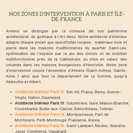
NOS ZONES D'INTERVENTION À PARIS ET ÎLE-
DE-FRANCE
Amiens se distingue par la richesse de son patrimoine
architectural, du gothique à l’Art déco. Notre architecte d’intérieur
adapte chaque projet aux spécificités locales : matériaux bois et
pierre dans les maisons traditionnelles du quartier Saint-Leu,
optimisation de l’espace par le jeu des miroirs et du mobilier
multifonctionnel près de la Cathédrale, ou mise en valeur des
volumes dans les maisons bourgeoises d’Henriville. Notre zone
d’intervention couvre l’ensemble d’Amiens (Saint-Acheul, Sainte-
Anne…) ainsi que tout le département de la Somme, jusqu’à
Abbeville et Albert.
Architecte Intérieur Paris 12
: Bel-Air, Picpus, Bercy, Quinze-
Vingts, Nation, Daumesnil.
Architecte Intérieur Paris 13
: Salpêtrière, Gare, Maison Blanche,
Croulebarbe, Butte-aux-Cailles, Bibliothèque, Tolbiac.
Architecte Intérieur Paris 14
: Montparnasse, Parc de
Montsouris, Petit-Montrouge, Plaisance, Alésia.
Architecte Intérieur Paris 15
: Saint-Lambert, Necker, Grenelle,
Javel, Commerce, Vaugirard.