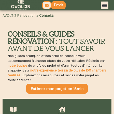
Devis
principal
AVOLTIS Rénovation
»
Conseils
CONSEILS & GUIDES
RÉNOVATION
: TOUT SAVOIR
AVANT DE VOUS LANCER
Nos guides pratiques et nos articles conseils vous
accompagnent à chaque étape de votre réflexion. Rédigés par
notre équipe
de chefs de projet et d’architectes d’intérieur, ils
s’appuient sur
notre expérience terrain de plus de 150 chantiers
réalisés
. Explorez nos ressources et lancez votre projet en
toute sérénité !
Estimer mon projet en 15min