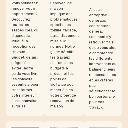
Vous souhaitez
Rénover une
rénover votre
maison
Artisan,
appartement ?
implique des
entreprise
Découvrez
problématiques
générale,
toutes les
spécifiques :
contractant
étapes clés, du
toiture, façade,
général :
diagnostic
agrandissement,
comment s'y
initial à la
mise aux
retrouver ? Ce
réception des
normes. Notre
guide vous aide
travaux.
guide détaille
à comprendre
Budget, délais,
les travaux
les différents
pièges à
courants, les
intervenants du
éviter : notre
budgets à
bâtiment, leurs
guide vous livre
prévoir et les
responsabilités
les conseils
points de
et les critères
essentiels pour
vigilance pour
pour
transformer
mener à bien
sélectionner le
votre intérieur
votre projet de
bon partenaire
sans mauvaise
rénovation de
pour vos
surprise.
maison.
travaux.