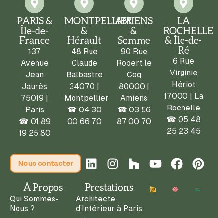
PARIS &
MONTPELLIER
AMIENS
LA
Île-de-
&
&
ROCHELLE
France
Hérault
Somme
& Île-de-
Ré
137
48 Rue
90 Rue
6 Rue
Avenue
Claude
Robert le
Virginie
Jean
Balbastre
Coq
Hériot
Jaurès
34070 |
80000 |
17000 | La
75019 |
Montpellier
Amiens
Rochelle
Paris
☎
04 30
☎
03 56
☎ 05 48
☎
01 89
00 66 70
87 00 70
25 23 45
19 25 80
Nous contacter
À Propos
Prestations
Qui Sommes-
Architecte
Nous ?
d’Intérieur à Paris