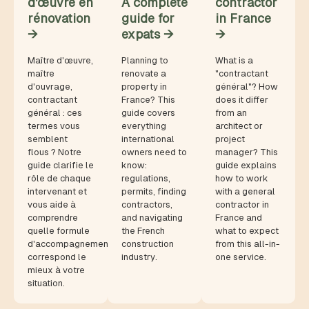
d'œuvre en
A complete
contractor
rénovation
guide for
in France
→
expats →
→
Maître d'œuvre,
Planning to
What is a
maître
renovate a
"contractant
d'ouvrage,
property in
général"? How
contractant
France? This
does it differ
général : ces
guide covers
from an
termes vous
everything
architect or
semblent
international
project
flous ? Notre
owners need to
manager? This
guide clarifie le
know:
guide explains
rôle de chaque
regulations,
how to work
intervenant et
permits, finding
with a general
vous aide à
contractors,
contractor in
comprendre
and navigating
France and
quelle formule
the French
what to expect
d'accompagnement
construction
from this all-in-
correspond le
industry.
one service.
mieux à votre
situation.