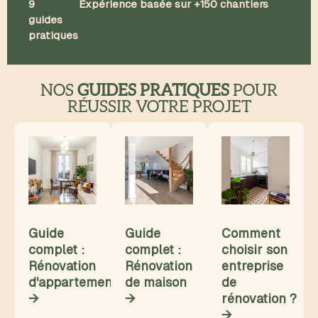
9
Expérience basée sur +150 chantiers
guides
pratiques
NOS
GUIDES PRATIQUES
POUR
RÉUSSIR VOTRE PROJET
Guide
Guide
Comment
complet :
complet :
choisir son
Rénovation
Rénovation
entreprise
d'appartement
de maison
de
→
→
rénovation ?
→