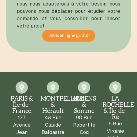
nous nous adapterons à votre besoin, nous
pouvons nous déplacer pour étudier votre
demande et vous conseiller pour lancer
votre projet.
Devis en ligne gratuit
PARIS &
MONTPELLIER
AMIENS
LA
Île-de-
&
&
ROCHELLE
France
Hérault
Somme
& Île-de-
Ré
137
48 Rue
90 Rue
6 Rue
Avenue
Claude
Robert le
Virginie
Jean
Balbastre
Coq