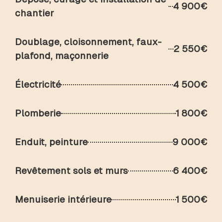
4 900€
chantier
Doublage, cloisonnement, faux-
2 550€
plafond, maçonnerie
Électricité
4 500€
Plomberie
1 800€
Enduit, peinture
9 000€
Revêtement sols et murs
6 400€
Menuiserie intérieure
1 500€