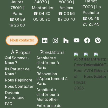
Hériot
Jaurès
34070 |
80000 |
17000 | La
75019 |
Montpellier
Amiens
Rochelle
Paris
☎
04 30
☎
03 56
☎ 05 48
☎
01 89
00 66 70
87 00 70
25 23 45
19 25 80
Nous contacter
À Propos
Prestations
Qui Sommes-
Architecte
Nous ?
d’Intérieur à
Paris
Ils Parlent de
Nous !
Rénovation
d’Appartement à
Nous Rejoindre
Paris
Nous Contacter
Architecte
Devenir
d’Intérieur à
Partenaire
Montpellier
FAQ
Entreprise de