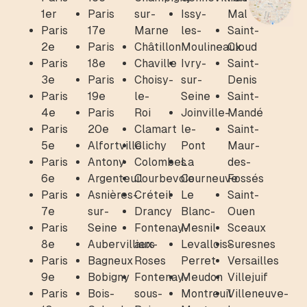
1er
Paris
sur-
Issy-
Malmaison
Paris
17e
Marne
les-
Saint-
2e
Paris
Châtillon
Moulineaux
Cloud
Paris
18e
Chaville
Ivry-
Saint-
3e
Paris
Choisy-
sur-
Denis
Paris
19e
le-
Seine
Saint-
4e
Paris
Roi
Joinville-
Mandé
Paris
20e
Clamart
le-
Saint-
5e
Alfortville
Clichy
Pont
Maur-
Paris
Antony
Colombes
La
des-
6e
Argenteuil
Courbevoie
Courneuve
Fossés
Paris
Asnières-
Créteil
Le
Saint-
7e
sur-
Drancy
Blanc-
Ouen
Paris
Seine
Fontenay-
Mesnil
Sceaux
8e
Aubervilliers
aux-
Levallois-
Suresnes
Paris
Bagneux
Roses
Perret
Versailles
9e
Bobigny
Fontenay-
Meudon
Villejuif
Paris
Bois-
sous-
Montreuil
Villeneuve-