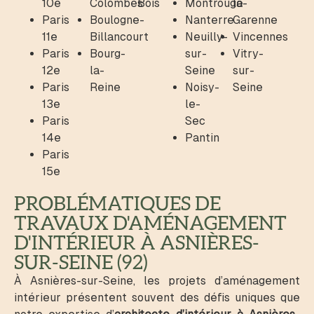
10e
Colombes
Bois
Montrouge
la-
Paris
Boulogne-
Nanterre
Garenne
11e
Billancourt
Neuilly-
Vincennes
Paris
Bourg-
sur-
Vitry-
12e
la-
Seine
sur-
Paris
Reine
Noisy-
Seine
13e
le-
Paris
Sec
14e
Pantin
Paris
15e
PROBLÉMATIQUES DE
TRAVAUX D'AMÉNAGEMENT
D'INTÉRIEUR À ASNIÈRES-
SUR-SEINE (92)
À Asnières-sur-Seine, les projets d’aménagement
intérieur présentent souvent des défis uniques que