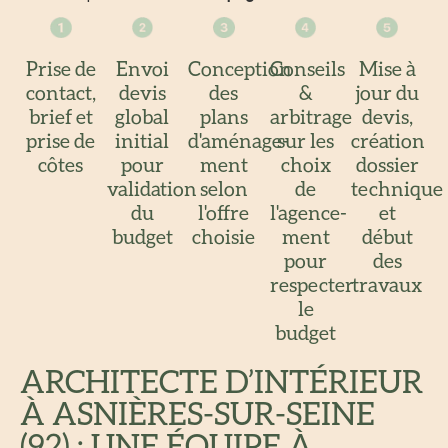
Prise de
Envoi
Conception
Conseils
Mise à
contact,
devis
des
&
jour du
brief et
global
plans
arbitrage
devis,
prise de
initial
d'aménage-
sur les
création
côtes
pour
ment
choix
dossier
validation
selon
de
technique
du
l'offre
l'agence-
et
budget
choisie
ment
début
pour
des
respecter
travaux
le
budget
ARCHITECTE D’INTÉRIEUR
À ASNIÈRES-SUR-SEINE
(92) : UNE ÉQUIPE À