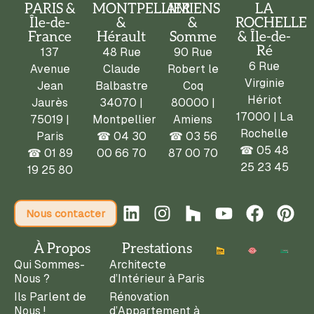
PARIS &
MONTPELLIER
AMIENS
LA
Île-de-
&
&
ROCHELLE
France
Hérault
Somme
& Île-de-
Ré
137
48 Rue
90 Rue
6 Rue
Avenue
Claude
Robert le
Virginie
Jean
Balbastre
Coq
Hériot
Jaurès
34070 |
80000 |
17000 | La
75019 |
Montpellier
Amiens
Rochelle
Paris
☎
04 30
☎
03 56
☎ 05 48
☎
01 89
00 66 70
87 00 70
25 23 45
19 25 80
Nous contacter
À Propos
Prestations
Qui Sommes-
Architecte
Nous ?
d’Intérieur à Paris
Ils Parlent de
Rénovation
Nous !
d’Appartement à