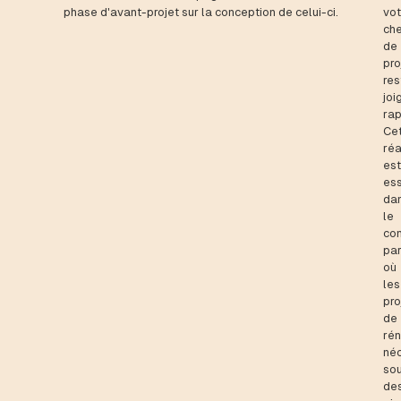
phase d'avant-projet sur la conception de celui-ci.
vot
ch
de
pro
res
joi
ra
Ce
réa
est
ess
da
le
co
par
où
les
pro
de
rén
néc
so
de