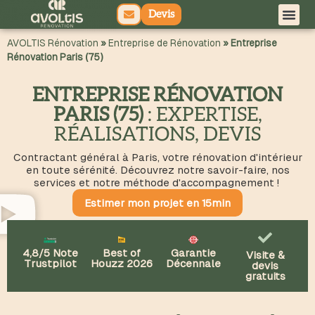
Devis
principal
AVOLTIS Rénovation
»
Entreprise de Rénovation
»
Entreprise
Rénovation Paris (75)
ENTREPRISE RÉNOVATION
PARIS (75)
: EXPERTISE,
RÉALISATIONS, DEVIS
Contractant général à Paris, votre rénovation d'intérieur
en toute sérénité. Découvrez notre savoir-faire, nos
services et notre méthode d'accompagnement !
Estimer mon projet en 15min
4,8/5 Note
Best of
Garantie
Visite &
Trustpilot
Houzz 2026
Décennale
devis
gratuits