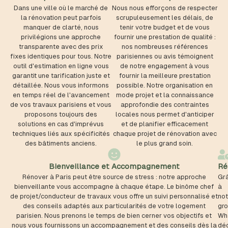
Dans une ville où le marché de
Nous nous efforçons de respecter
la rénovation peut parfois
scrupuleusement les délais, de
manquer de clarté, nous
tenir votre budget et de vous
privilégions une approche
fournir une prestation de qualité :
transparente avec des prix
nos nombreuses références
fixes identiques pour tous. Notre
parisiennes ou avis témoignent
outil d'estimation en ligne vous
de notre engagement à vous
garantit une tarification juste et
fournir la meilleure prestation
détaillée. Nous vous informons
possible. Notre organisation en
en temps réel de l'avancement
mode projet et la connaissance
de vos travaux parisiens et vous
approfondie des contraintes
proposons toujours des
locales nous permet d'anticiper
solutions en cas d'imprévus
et de planifier efficacement
techniques liés aux spécificités
chaque projet de rénovation avec
des bâtiments anciens.
le plus grand soin.
Bienveillance et Accompagnement
Ré
Rénover à Paris peut être source de stress : notre approche
Gr
bienveillante vous accompagne à chaque étape. Le binôme chef
à
de projet/conducteur de travaux vous offre un suivi personnalisé et
not
des conseils adaptés aux particularités de votre logement
gr
parisien. Nous prenons le temps de bien cerner vos objectifs et
Wh
nous vous fournissons un accompagnement et des conseils dès la
déd