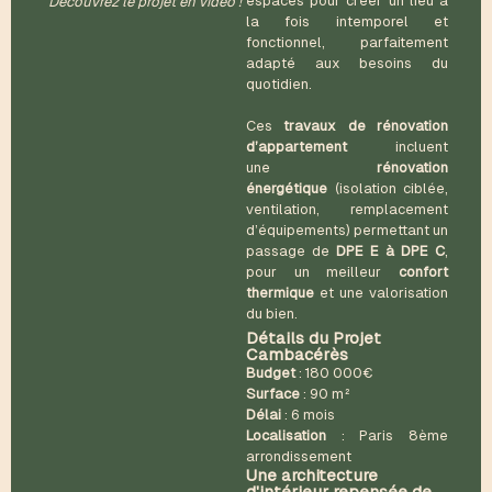
espaces pour créer un lieu à
Découvrez le projet en vidéo !
la fois intemporel et
fonctionnel, parfaitement
adapté aux besoins du
quotidien.
Ces
travaux de rénovation
d’appartement
incluent
une
rénovation
énergétique
(isolation ciblée,
ventilation, remplacement
d’équipements) permettant un
passage de
DPE E à DPE C
,
pour un meilleur
confort
thermique
et une valorisation
du bien.
Détails du Projet
Cambacérès
Budget
: 180 000€
Surface
: 90 m²
Délai
: 6 mois
Localisation
: Paris 8ème
arrondissement
Une architecture
d'intérieur repensée de