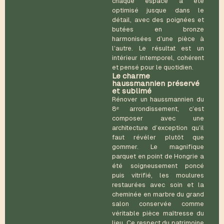
chaque espace a été
optimisé jusque dans le
détail, avec des poignées et
butées en bronze
harmonisées d’une pièce à
l’autre. Le résultat est un
intérieur intemporel, cohérent
et pensé pour le quotidien.
Le charme
haussmannien préservé
et sublimé
Rénover un haussmannien du
8ᵉ arrondissement, c’est
composer avec une
architecture d’exception qu’il
faut révéler plutôt que
gommer. Le magnifique
parquet en point de Hongrie a
été soigneusement poncé
puis vitrifié, les moulures
restaurées avec soin et la
cheminée en marbre du grand
salon conservée comme
véritable pièce maîtresse du
lieu. Ce respect du patrimoine