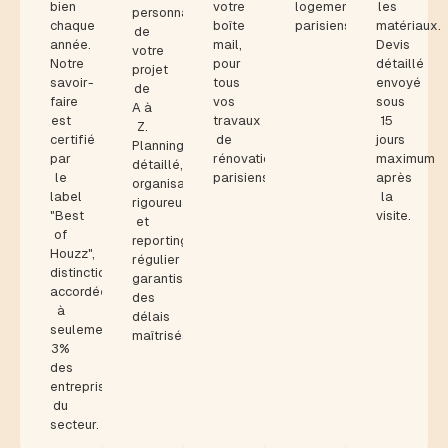
bien
votre
logements
les
personnalisé
chaque
boîte
parisiens.
matériaux.
de
année.
mail,
Devis
votre
Notre
pour
détaillé
projet
savoir-
tous
envoyé
de
faire
vos
sous
A à
est
travaux
15
Z.
certifié
de
jours
Planning
par
rénovation
maximum
détaillé,
le
parisiens.
après
organisation
label
la
rigoureuse
"Best
visite.
et
of
reporting
Houzz",
régulier
distinction
garantissent
accordée
des
à
délais
seulement
maîtrisés.
3%
des
entreprises
du
secteur.