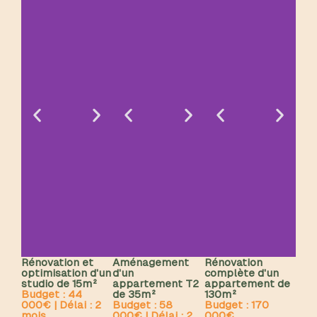
Rénovation et
Aménagement
Rénovation
optimisation d'un
d'un
complète d'un
studio de 15m²
appartement T2
appartement de
Budget : 44
de 35m²
130m²
000€ | Délai : 2
Budget : 58
Budget : 170
mois
000€ | Délai : 2
000€