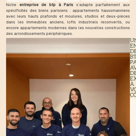
Notre
entreprise de btp à Paris
s’adapte parfaitement aux
spécificités des biens parisiens : appartements haussmanniens
avec leurs hauts plafonds et moulures, studios et deux-pièces
dans les immeubles anciens, lofts industriels reconvertis, ou
encore appartements modernes dans les nouvelles constructions
des arrondissements périphériques.
U
E
D
B
P
A
D
E
À
V
C