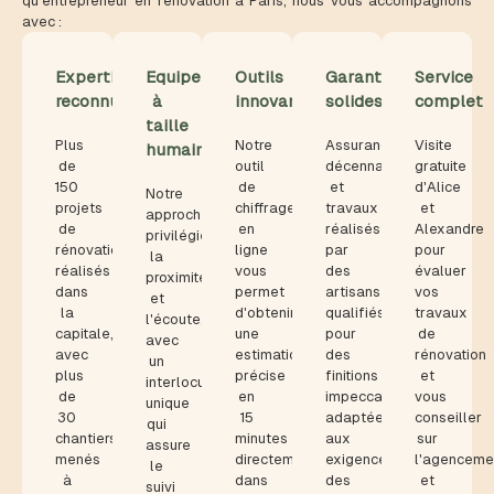
qu’entrepreneur en rénovation à Paris, nous vous accompagnons
avec :
Expertise
Equipe
Outils
Garanties
Service
reconnue
à
innovants
solides
complet
taille
Plus
Notre
Assurance
Visite
humaine
de
outil
décennale
gratuite
150
de
et
d'Alice
Notre
projets
chiffrage
travaux
et
approche
de
en
réalisés
Alexandre
privilégie
rénovation
ligne
par
pour
la
réalisés
vous
des
évaluer
proximité
dans
permet
artisans
vos
et
la
d'obtenir
qualifiés
travaux
l'écoute,
capitale,
une
pour
de
avec
avec
estimation
des
rénovation
un
plus
précise
finitions
et
interlocuteur
de
en
impeccables,
vous
unique
30
15
adaptées
conseiller
qui
chantiers
minutes
aux
sur
assure
menés
directement
exigences
l'agenceme
le
à
dans
des
et
suivi