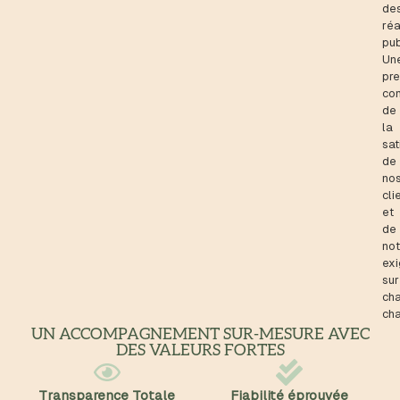
de
réa
pub
Un
pr
co
de
la
sat
de
no
cli
et
de
not
ex
sur
ch
cha
UN ACCOMPAGNEMENT SUR-MESURE AVEC
DES VALEURS FORTES
Transparence Totale
Fiabilité éprouvée