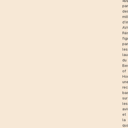
ap
pa
de
mil
d’i
AV
Ré
fig
pa
les
lau
du
Be
of
Ho
un
re
ba
sur
les
avi
et
la
qua