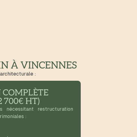
IN À VINCENNES
architecturale :
 COMPLÈTE
 2 700€ HT)
 nécessitant restructuration
trimoniales :