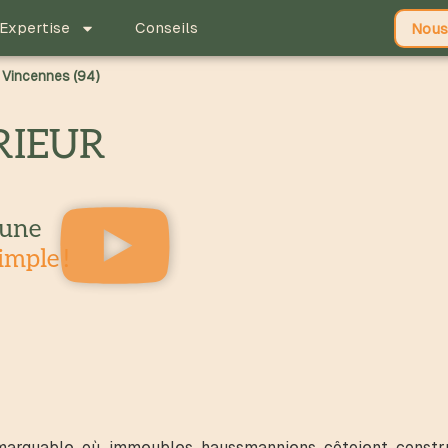
Expertise
Conseils
Nous
r Vincennes (94)
RIEUR
 une
imple !
remarquable où immeubles haussmanniens côtoient constru