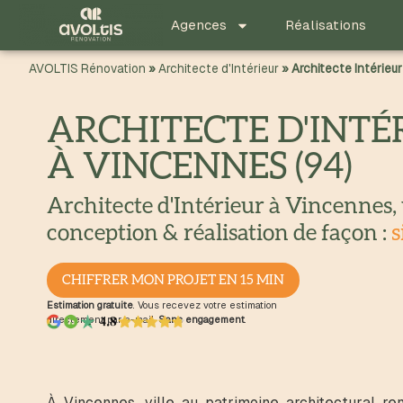
principal
Agences
Réalisations
AVOLTIS Rénovation
»
Architecte d'Intérieur
»
Architecte Intérieu
ARCHITECTE D'INTÉ
À VINCENNES (94)
Architecte d'Intérieur à Vincennes,
conception & réalisation de façon :
s
CHIFFRER MON PROJET EN 15 MIN
Estimation gratuite
. Vous recevez votre estimation
directement par e-mail.
Sans engagement
.
À Vincennes, ville au patrimoine architectural 