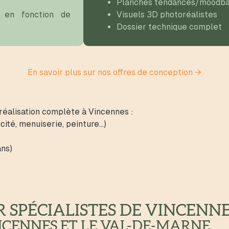
Planches tendances/moodba
r en fonction de
Visuels 3D photoréalistes
Dossier technique complet
En savoir plus sur nos offres de conception →
 réalisation complète à Vincennes :
cité, menuiserie, peinture…)
ans)
R SPÉCIALISTES DE VINCENN
NCENNES ET LE VAL-DE-MARNE