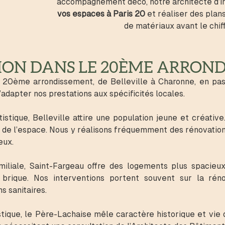
accompagnement déco, notre architecte d’i
vos espaces à Paris 20
et réaliser des plans
de matériaux avant le chif
TION DANS LE 20ÈME ARRON
 20ème arrondissement, de Belleville à Charonne, en pas
dapter nos prestations aux spécificités locales.
istique, Belleville attire une population jeune et créativ
le de l’espace. Nous y réalisons fréquemment des rénovatio
eux.
miliale, Saint-Fargeau offre des logements plus spacieu
rique. Nos interventions portent souvent sur la rén
s sanitaires.
stique, le Père-Lachaise mêle caractère historique et vie d