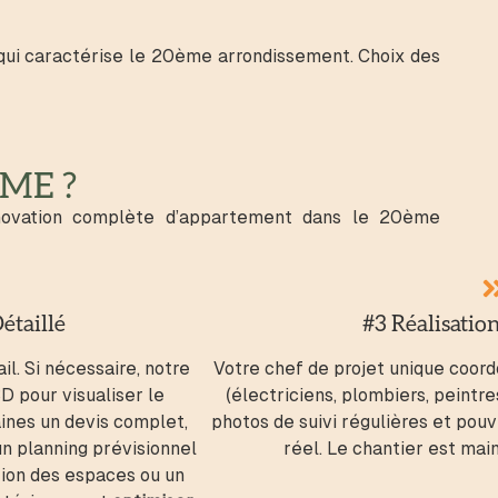
e qui caractérise le 20ème arrondissement. Choix des
ME ?
novation complète d’appartement dans le 20ème
étaillé
#3 Réalisatio
l. Si nécessaire, notre
Votre chef de projet unique coor
3D pour visualiser le
(électriciens, plombiers, peintre
aines un devis complet,
photos de suivi régulières et po
un planning prévisionnel
réel. Le chantier est mai
ution des espaces ou un