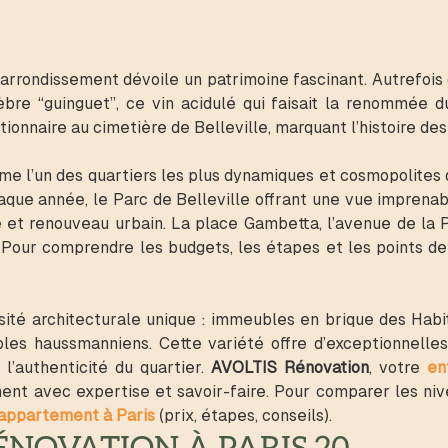
arrondissement dévoile un patrimoine fascinant. Autrefois 
èbre “guinguet”, ce vin acidulé qui faisait la renommée 
onnaire au cimetière de Belleville, marquant l’histoire de
e l’un des quartiers les plus dynamiques et cosmopolites 
chaque année, le Parc de Belleville offrant une vue imprena
e et renouveau urbain. La place Gambetta, l’avenue de la
e. Pour comprendre les budgets, les étapes et les points d
é architecturale unique : immeubles en brique des Habit
es haussmanniens. Cette variété offre d’exceptionnelles
l’authenticité du quartier.
AVOLTIS Rénovation
, votre
en
t avec expertise et savoir-faire. Pour comparer les nive
d’appartement à Paris
(prix, étapes, conseils).