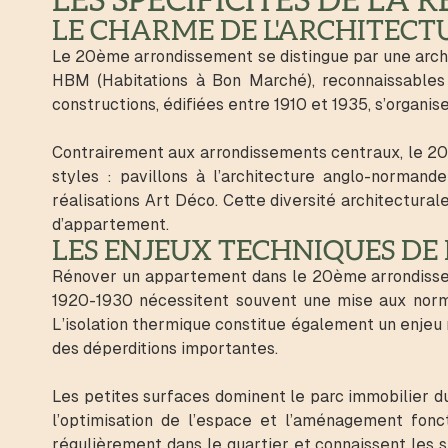
LES SPÉCIFICITÉS DE LA 
LE CHARME DE L'ARCHITECT
Le 20ème arrondissement se distingue par une archit
HBM (Habitations à Bon Marché), reconnaissables 
constructions, édifiées entre 1910 et 1935, s’organ
Contrairement aux arrondissements centraux, le 20
styles : pavillons à l’architecture anglo-norman
réalisations Art Déco. Cette diversité architectura
d’appartement.
LES ENJEUX TECHNIQUES DE 
Rénover un appartement dans le 20ème arrondisseme
1920-1930 nécessitent souvent une mise aux normes
L’isolation thermique constitue également un enje
des déperditions importantes.
Les petites surfaces dominent le parc immobilier d
l’optimisation de l’espace et l’aménagement fonc
régulièrement dans le quartier et connaissent les s