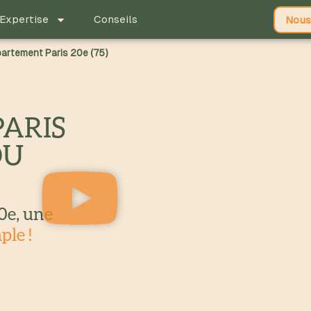
Expertise
Conseils
Nous
artement Paris 20e (75)
PARIS
DU
0e, une
ple !