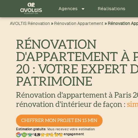
principal
Agences
Réalisations
AVOLTIS Rénovation
»
Rénovation Appartement
»
Rénovation App
RÉNOVATION
D'APPARTEMENT À 
20 : VOTRE EXPERT 
PATRIMOINE
Rénovation d'appartement à Paris 2
rénovation d'intérieur de façon :
sim
CHIFFRER MON PROJET EN 15 MIN
Estimation gratuite
. Vous recevez votre estimation
directement par e-mail.
Sans engagement
.