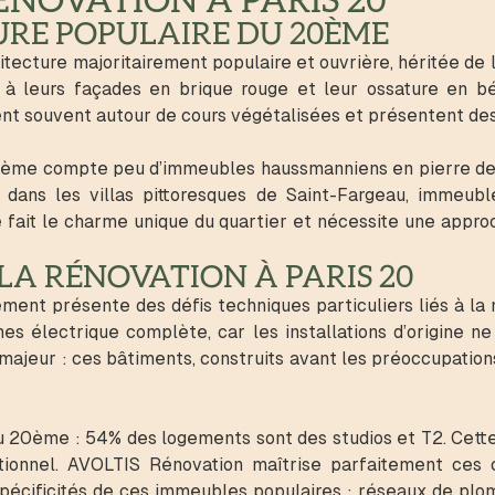
RÉNOVATION À PARIS 20
URE POPULAIRE DU 20ÈME
ecture majoritairement populaire et ouvrière, héritée de 
à leurs façades en brique rouge et leur ossature en bét
isent souvent autour de cours végétalisées et présentent de
ème compte peu d’immeubles haussmanniens en pierre de t
de dans les villas pittoresques de Saint-Fargeau, immeu
le fait le charme unique du quartier et nécessite une appr
LA RÉNOVATION À PARIS 20
nt présente des défis techniques particuliers liés à la 
 électrique complète, car les installations d’origine ne
u majeur : ces bâtiments, construits avant les préoccupat
u 20ème : 54% des logements sont des studios et T2. Cette
tionnel. AVOLTIS Rénovation maîtrise parfaitement ces 
pécificités de ces immeubles populaires : réseaux de plomb