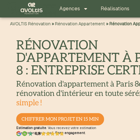
principal
Agences
Réalisations
AVOLTIS Rénovation
»
Rénovation Appartement
»
Rénovation App
RÉNOVATION
D'APPARTEMENT À 
8 : ENTREPRISE CERT
Rénovation d'appartement à Paris 8
rénovation d'intérieur en toute sérén
simple !
CHIFFRER MON PROJET EN 15 MIN
Estimation gratuite
. Vous recevez votre estimation
directement par e-mail.
Sans engagement
.