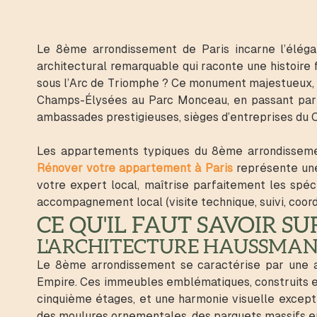
Le 8ème arrondissement de Paris incarne l’éléga
architectural remarquable qui raconte une histoire f
sous l’Arc de Triomphe ? Ce monument majestueux, 
Champs-Élysées au Parc Monceau, en passant par le
ambassades prestigieuses, sièges d’entreprises du
Les appartements typiques du 8ème arrondissement
Rénover votre appartement à Paris
représente une
votre expert local, maîtrise parfaitement les spéci
accompagnement local (visite technique, suivi, coord
CE QU'IL FAUT SAVOIR S
L'ARCHITECTURE HAUSSMA
Le 8ème arrondissement se caractérise par une 
Empire. Ces immeubles emblématiques, construits en
cinquième étages, et une harmonie visuelle excepti
des moulures ornementales, des parquets massifs e