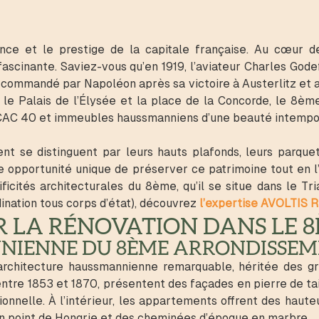
nce et le prestige de la capitale française. Au cœur de
ascinante. Saviez-vous qu’en 1919, l’aviateur Charles Gode
commandé par Napoléon après sa victoire à Austerlitz et 
 Palais de l’Élysée et la place de la Concorde, le 8ème
 CAC 40 et immeubles haussmanniens d’une beauté intempor
 se distinguent par leurs hauts plafonds, leurs parquets
 opportunité unique de préserver ce patrimoine tout en 
ficités architecturales du 8ème, qu’il se situe dans le Tr
ination tous corps d’état), découvrez
l’expertise AVOLTIS R
UR LA RÉNOVATION DANS LE 
NNIENNE DU 8ÈME ARRONDISSE
architecture haussmannienne remarquable, héritée des g
tre 1853 et 1870, présentent des façades en pierre de tai
onnelle. À l’intérieur, les appartements offrent des haut
n point de Hongrie et des cheminées d’époque en marbre.