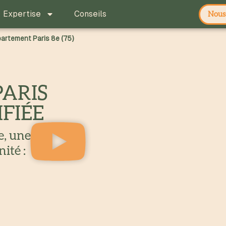
Expertise
Conseils
Nous 
artement Paris 8e (75)
PARIS
IFIÉE
e, une
ité :