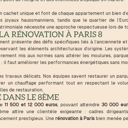
 cachet unique et font de chaque appartement un bien d’ex
s joyaux haussmanniens, tandis que le quartier de l’Eu
trimoniale nécessite une approche respectueuse lors de to
LA RÉNOVATION À PARIS 8
 présente des défis spécifiques liés à l’ancienneté et à
réservant les éléments architecturaux d’origine. Les syst
èrement mis aux normes sans altérer les moulures, parque
 il faut améliorer les performances énergétiques sans modi
 travaux délicats. Nos équipes savent restaurer un parqu
tégrer un chauffage performant tout en respectant le vol
lles de restauration.
 DANS LE 8ÈME
re
11 500 et 12 000 euros
, pouvant atteindre
30 000 eur
me attire une clientèle exigeante : cadres dirigeants, 
lacement prestigieux. Une
rénovation à Paris
bien menée peut