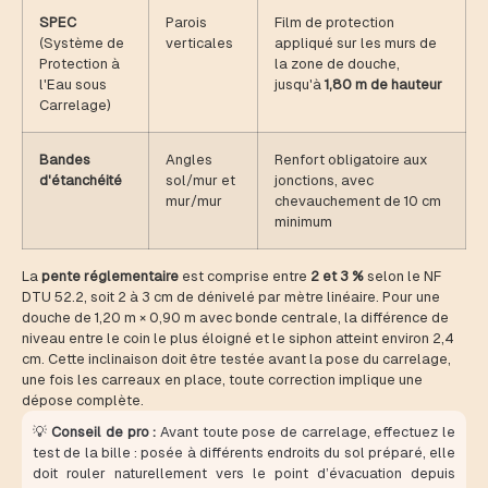
SPEC
Parois
Film de protection
(Système de
verticales
appliqué sur les murs de
Protection à
la zone de douche,
l'Eau sous
jusqu'à
1,80 m de hauteur
Carrelage)
Bandes
Angles
Renfort obligatoire aux
d'étanchéité
sol/mur et
jonctions, avec
mur/mur
chevauchement de 10 cm
minimum
La
pente réglementaire
est comprise entre
2 et 3 %
selon le NF
DTU 52.2, soit 2 à 3 cm de dénivelé par mètre linéaire. Pour une
douche de 1,20 m × 0,90 m avec bonde centrale, la différence de
niveau entre le coin le plus éloigné et le siphon atteint environ 2,4
cm. Cette inclinaison doit être testée avant la pose du carrelage,
une fois les carreaux en place, toute correction implique une
dépose complète.
💡
Conseil de pro :
Avant toute pose de carrelage, effectuez le
test de la bille : posée à différents endroits du sol préparé, elle
doit rouler naturellement vers le point d’évacuation depuis