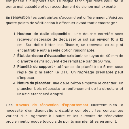
est posée sur support sain. Le risque technique reste celui de la
pente mal calculée et du raccordement de siphon mal exécuté.
En
rénovation
, les contraintes s’accumulent différemment. Voici les
quatre points de vérification à effectuer avant tout démarrage :
Hauteur de dalle disponible
: une douche carrelée sans
receveur nécessite de décaisser le sol sur environ 10 à 12
cm. Sur dalle béton insuffisante, un receveur extra-plat
encastrable est la seule option raisonnable.
État du réseau d’évacuation existant
: un tuyau de 40 mm de
diamètre devra souvent être remplacé par du 50 mm.
Planéité du support
: tolérance de planéité de 5 mm sous
règle de 2 m selon le DTU. Un ragréage préalable peut
s’imposer.
Nature du plancher
: une dalle béton simplifie le chantier ; un
plancher bois nécessite le renforcement de la structure et
un kit d’étanchéité adapté.
Ces
travaux de rénovation d’appartement
illustrent bien la
nécessité d’un diagnostic préalable complet : les contraintes
varient d’un logement à l’autre et les surcoûts de rénovation
proviennent presque toujours de points non identifiés en amont.