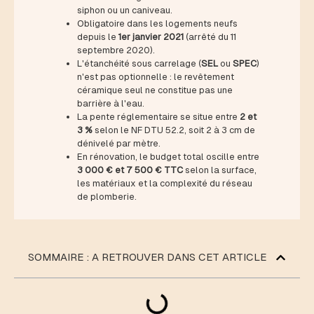
siphon ou un caniveau.
Obligatoire dans les logements neufs
depuis le
1er janvier 2021
(arrêté du 11
septembre 2020).
L'étanchéité sous carrelage (
SEL
ou
SPEC
)
n'est pas optionnelle : le revêtement
céramique seul ne constitue pas une
barrière à l'eau.
La pente réglementaire se situe entre
2 et
3 %
selon le NF DTU 52.2, soit 2 à 3 cm de
dénivelé par mètre.
En rénovation, le budget total oscille entre
3 000 € et 7 500 € TTC
selon la surface,
les matériaux et la complexité du réseau
de plomberie.
SOMMAIRE : A RETROUVER DANS CET ARTICLE