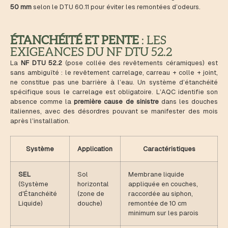
50 mm
selon le DTU 60.11 pour éviter les remontées d’odeurs.
ÉTANCHÉITÉ ET PENTE
: LES
EXIGEANCES DU NF DTU 52.2
La
NF DTU 52.2
(pose collée des revêtements céramiques) est
sans ambiguïté : le revêtement carrelage, carreau + colle + joint,
ne constitue pas une barrière à l’eau. Un système d’étanchéité
spécifique sous le carrelage est obligatoire. L’AQC identifie son
absence comme la
première cause de sinistre
dans les douches
italiennes, avec des désordres pouvant se manifester des mois
après l’installation.
Système
Application
Caractéristiques
SEL
Sol
Membrane liquide
(Système
horizontal
appliquée en couches,
d'Étanchéité
(zone de
raccordée au siphon,
Liquide)
douche)
remontée de 10 cm
minimum sur les parois