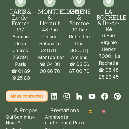
PARIS &
MONTPELLIER
AMIENS
LA
Île-de-
&
&
ROCHELLE
France
Hérault
Somme
& Île-de-
Ré
137
48 Rue
90 Rue
6 Rue
Avenue
Claude
Robert le
Virginie
Jean
Balbastre
Coq
Hériot
Jaurès
34070 |
80000 |
17000 | La
75019 |
Montpellier
Amiens
Rochelle
Paris
☎
04 30
☎
03 56
☎ 05 48
☎
01 89
00 66 70
87 00 70
25 23 45
19 25 80
Nous contacter
À Propos
Prestations
Qui Sommes-
Architecte
Nous ?
d’Intérieur à Paris