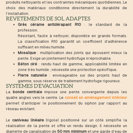
produits nettoyants et les contraintes mécaniques quotidiennes. Le
choix des matériaux conditionne directement la durabilité de
l’installation.
REVETEMENTS DE SOL ADAPTES
Grès cérame antidérapant R10
: le standard de la
profession.
Résistant, facile à nettoyer, disponible en grands formats.
La classification R10 garantit un coefficient d’adhérence
suffisant en milieu humide.
Mosaïque
: multiplication des joints qui épousent mieux la
pente. Exige un jointement hydrofuge irréprochable.
Béton ciré
: rendu haut de gamme, applicabilité limitée en
zone très humide ; nécessite une protection spécifique.
Pierre naturelle
: envisageable sur des projets haut de
gamme, sous réserve de traitement hydrofuge rigoureux.
SYSTEMES D'EVACUATION
La
bonde centrale
impose une pente convergente depuis les
quatre angles vers le centre. Le
conseil en aménagement intérieur
permet d’anticiper le positionnement du siphon par rapport au
réseau existant.
Le
caniveau linéaire
(rigole) positionné sur un côté simplifie la
réalisation de la pente et offre un rendu design. Il nécessite un
diamètre de canalisation de
50 mm minimum
et une garde d’eau de