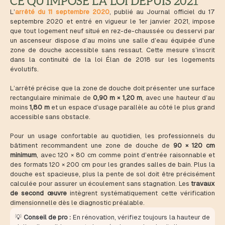
CE QU'IMPOSE LA LOI DEPUIS 2021
L’
arrêté du 11 septembre 2020
, publié au Journal officiel du 17
septembre 2020 et entré en vigueur le 1er janvier 2021, impose
que tout logement neuf situé en rez-de-chaussée ou desservi par
un ascenseur dispose d’au moins une salle d’eau équipée d’une
zone de douche accessible sans ressaut. Cette mesure s’inscrit
dans la continuité de la loi Élan de 2018 sur les logements
évolutifs.
L’arrêté précise que la zone de douche doit présenter une surface
rectangulaire minimale de
0,90 m × 1,20 m
, avec une hauteur d’au
moins
1,80 m
et un espace d’usage parallèle au côté le plus grand
accessible sans obstacle.
Pour un usage confortable au quotidien, les professionnels du
bâtiment recommandent une zone de douche de
90 × 120 cm
minimum
, avec 120 × 80 cm comme point d’entrée raisonnable et
des formats 120 × 200 cm pour les grandes salles de bain. Plus la
douche est spacieuse, plus la pente de sol doit être précisément
calculée pour assurer un écoulement sans stagnation. Les
travaux
de second œuvre
intègrent systématiquement cette vérification
dimensionnelle dès le diagnostic préalable.
💡
Conseil de pro :
En rénovation, vérifiez toujours la hauteur de