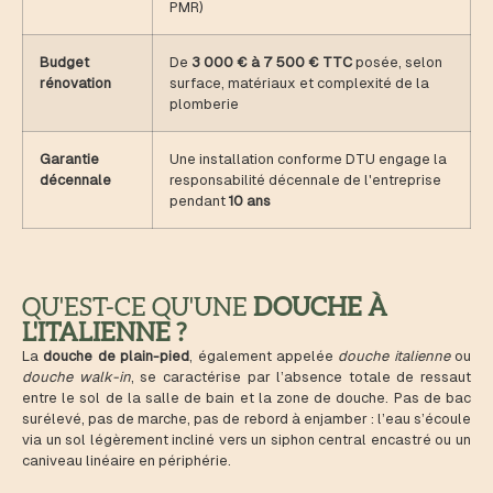
PMR)
Budget
De
3 000 € à 7 500 € TTC
posée, selon
rénovation
surface, matériaux et complexité de la
plomberie
Garantie
Une installation conforme DTU engage la
décennale
responsabilité décennale de l'entreprise
pendant
10 ans
QU'EST-CE QU'UNE
DOUCHE À
L'ITALIENNE ?
La
douche de plain-pied
, également appelée
douche italienne
ou
douche walk-in
, se caractérise par l’absence totale de ressaut
entre le sol de la salle de bain et la zone de douche. Pas de bac
surélevé, pas de marche, pas de rebord à enjamber : l’eau s’écoule
via un sol légèrement incliné vers un siphon central encastré ou un
caniveau linéaire en périphérie.