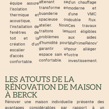
attenant se
d'un chauffage
équipe assure
transforme en
moderne et
l'isolation
buanderie
d'une VMC
thermique et
spacieuse ou
double flux.
acoustique,
atelier. Nous
Ces travaux
l'installation de
traitons les
sont éligibles
fenêtres de
problèmes
aux aides
toit et la
d'humidité pour
MaPrimeRénov'
création d'un
garantir un
pour alléger
escalier
espace sain et
votre
d'accès
confortable.
investissement.
confortable.
LES ATOUTS DE LA
RÉNOVATION DE MAISON
À BERCK
Rénover une maison individuelle présente des
avantages considérables par rapport à un