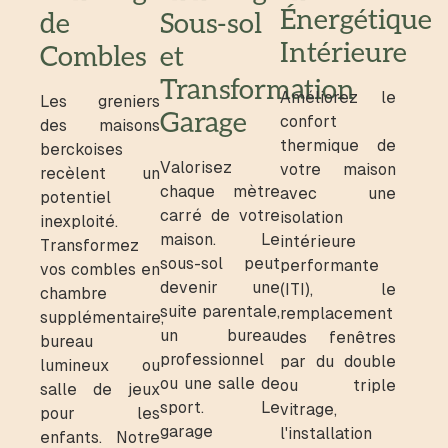
Énergétique
de
Sous-sol
Intérieure
Combles
et
Transformation
Améliorez le
Les greniers
Garage
confort
des maisons
thermique de
berckoises
Valorisez
votre maison
recèlent un
chaque mètre
avec une
potentiel
carré de votre
isolation
inexploité.
maison. Le
intérieure
Transformez
sous-sol peut
performante
vos combles en
devenir une
(ITI), le
chambre
suite parentale,
remplacement
supplémentaire,
un bureau
des fenêtres
bureau
professionnel
par du double
lumineux ou
ou une salle de
ou triple
salle de jeux
sport. Le
vitrage,
pour les
garage
l'installation
enfants. Notre