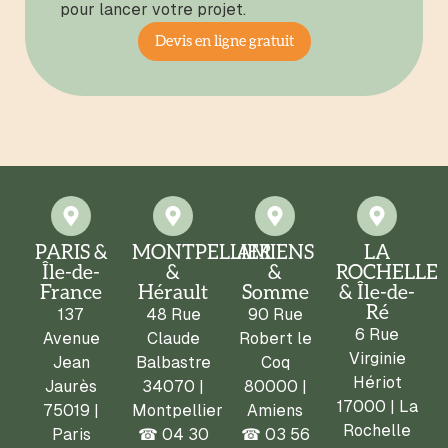
pour lancer votre projet.
Devis en ligne gratuit
PARIS &
MONTPELLIER
AMIENS
LA
Île-de-
&
&
ROCHELLE
France
Hérault
Somme
& Île-de-
Ré
137
48 Rue
90 Rue
6 Rue
Avenue
Claude
Robert le
Virginie
Jean
Balbastre
Coq
Hériot
Jaurès
34070 |
80000 |
17000 | La
75019 |
Montpellier
Amiens
Rochelle
Paris
☎
04 30
☎
03 56