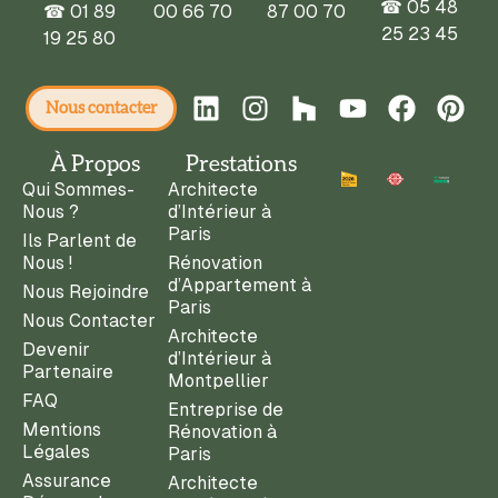
☎ 05 48
☎
01 89
00 66 70
87 00 70
25 23 45
19 25 80
Nous contacter
À Propos
Prestations
Qui Sommes-
Architecte
Nous ?
d’Intérieur à
Paris
Ils Parlent de
Nous !
Rénovation
d’Appartement à
Nous Rejoindre
Paris
Nous Contacter
Architecte
Devenir
d’Intérieur à
Partenaire
Montpellier
FAQ
Entreprise de
Mentions
Rénovation à
Légales
Paris
Assurance
Architecte