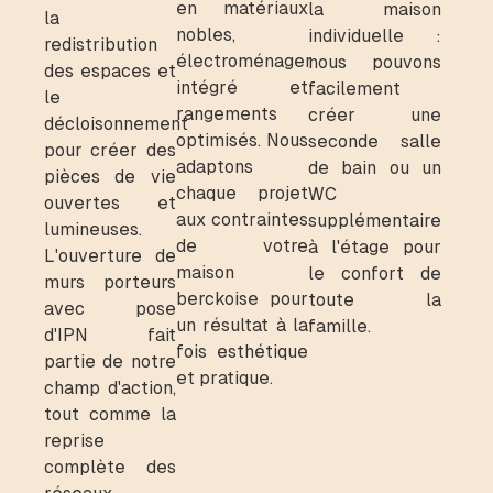
en matériaux
la maison
la
nobles,
individuelle :
redistribution
électroménager
nous pouvons
des espaces et
intégré et
facilement
le
rangements
créer une
décloisonnement
optimisés. Nous
seconde salle
pour créer des
adaptons
de bain ou un
pièces de vie
chaque projet
WC
ouvertes et
aux contraintes
supplémentaire
lumineuses.
de votre
à l'étage pour
L'ouverture de
maison
le confort de
murs porteurs
berckoise pour
toute la
avec pose
un résultat à la
famille.
d'IPN fait
fois esthétique
partie de notre
et pratique.
champ d'action,
tout comme la
reprise
complète des