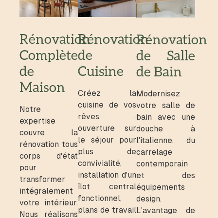
Rénovation
Rénovation
Rénovation
Complète
de
de Salle
de
Cuisine
de Bain
Maison
Créez la
Modernisez
cuisine de vos
votre salle de
Notre
rêves :
bain avec une
expertise
ouverture sur
douche à
couvre la
le séjour pour
l'italienne, du
rénovation tous
plus de
carrelage
corps d'état
convivialité,
contemporain
pour
installation d'un
et des
transformer
îlot central
équipements
intégralement
fonctionnel,
design.
votre intérieur.
plans de travail
L'avantage de
Nous réalisons