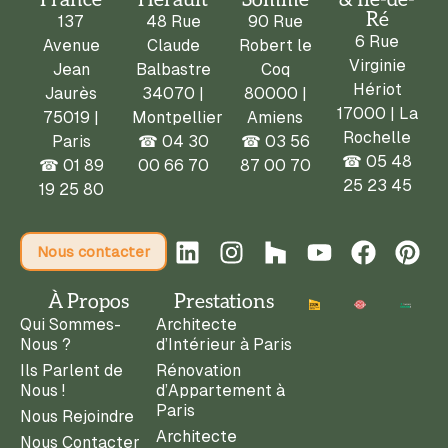
France
Hérault
Somme
& Île-de-
Ré
137
48 Rue
90 Rue
6 Rue
Avenue
Claude
Robert le
Virginie
Jean
Balbastre
Coq
Hériot
Jaurès
34070 |
80000 |
17000 | La
75019 |
Montpellier
Amiens
Rochelle
Paris
☎
04 30
☎
03 56
☎ 05 48
☎
01 89
00 66 70
87 00 70
25 23 45
19 25 80
Nous contacter
À Propos
Prestations
Qui Sommes-
Architecte
Nous ?
d’Intérieur à Paris
Ils Parlent de
Rénovation
Nous !
d’Appartement à
Paris
Nous Rejoindre
Architecte
Nous Contacter