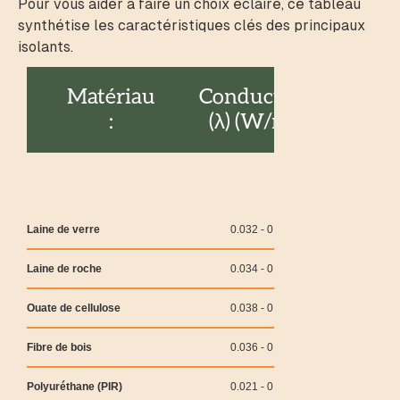
Pour vous aider à faire un choix éclairé, ce tableau
synthétise les caractéristiques clés des principaux
isolants.
Matériau
Conductivité
Prix i
:
(λ) (W/m.K)
(€/m² p
Laine de verre
0.032 - 0.040
25€
Laine de roche
0.034 - 0.042
30€
Ouate de cellulose
0.038 - 0.042
35€
Fibre de bois
0.036 - 0.040
45€
Polyuréthane (PIR)
0.021 - 0.028
60€