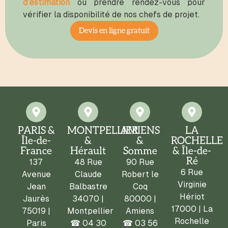
d’estimation
ou prendre rendez-vous pour
vérifier la disponibilité de nos chefs de projet.
Devis en ligne gratuit
PARIS &
MONTPELLIER
AMIENS
LA
Île-de-
&
&
ROCHELLE
France
Hérault
Somme
& Île-de-
Ré
137
48 Rue
90 Rue
6 Rue
Avenue
Claude
Robert le
Virginie
Jean
Balbastre
Coq
Hériot
Jaurès
34070 |
80000 |
17000 | La
75019 |
Montpellier
Amiens
Rochelle
Paris
☎
04 30
☎
03 56