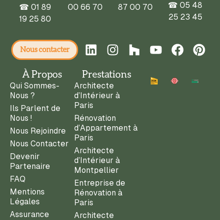
☎ 05 48
☎
01 89
00 66 70
87 00 70
25 23 45
19 25 80
Nous contacter
À Propos
Prestations
Qui Sommes-
Architecte
Nous ?
d’Intérieur à
Paris
Ils Parlent de
Nous !
Rénovation
d’Appartement à
Nous Rejoindre
Paris
Nous Contacter
Architecte
Devenir
d’Intérieur à
Partenaire
Montpellier
FAQ
Entreprise de
Mentions
Rénovation à
Légales
Paris
Assurance
Architecte