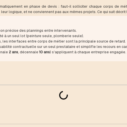
ématiquement en phase de devis : faut-il solliciter chaque corps de mé
leur logique, et ne conviennent pas aux mêmes projets. Ce qui suit décrit
ion précise des plannings entre intervenants.
ité à un seul lot (peinture seule, plomberie seule).
, les interfaces entre corps de métier sont la principale source de retard.
bilité contractuelle sur un seul prestataire et simplifie les recours en c
nnale
2 ans
, décennale
10 ans
) s'appliquent à chaque entreprise engagée.