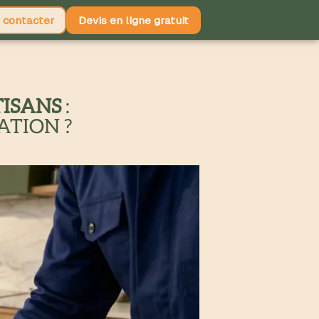
 contacter
Devis en ligne gratuit
TISANS
:
ATION ?