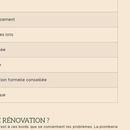
encement
es lots
gée
e
ion formelle conseillée
que
 RÉNOVATION ?
C’est à ces bords que se concentrent les problèmes. La plomberie