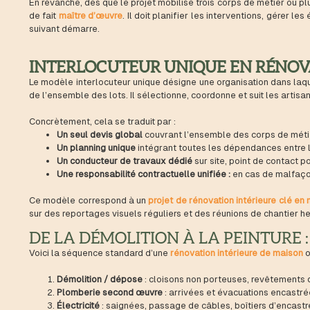
En revanche, dès que le projet mobilise trois corps de métier ou plu
de fait
maître d’œuvre
. Il doit planifier les interventions, gérer 
suivant démarre.
INTERLOCUTEUR UNIQUE EN RÉNOV
Le modèle interlocuteur unique désigne une organisation dans laqu
de l’ensemble des lots. Il sélectionne, coordonne et suit les artisa
Concrètement, cela se traduit par :
Un seul devis global
couvrant l’ensemble des corps de méti
Un planning unique
intégrant toutes les dépendances entre l
Un conducteur de travaux dédié
sur site, point de contact p
Une responsabilité contractuelle unifiée :
en cas de malfaçon,
Ce modèle correspond à un
projet de rénovation intérieure clé en
sur des reportages visuels réguliers et des réunions de chantier 
DE LA DÉMOLITION À LA PEINTURE 
Voici la séquence standard d’une
rénovation intérieure de maison
o
Démolition / dépose
: cloisons non porteuses, revêtements d
Plomberie second œuvre
: arrivées et évacuations encastré
Électricité
: saignées, passage de câbles, boîtiers d’encas