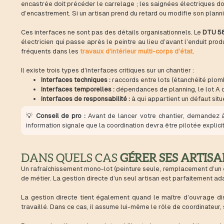
encastrée doit précéder le carrelage ; les saignées électriques doiv
d’encastrement. Si un artisan prend du retard ou modifie son planni
Ces interfaces ne sont pas des détails organisationnels. Le
DTU 58
électricien qui passe après le peintre au lieu d’avant l’enduit pr
fréquents dans les
travaux d’intérieur multi-corps d’état
.
Il existe trois types d’interfaces critiques sur un chantier :
Interfaces techniques :
raccords entre lots (étanchéité plombe
Interfaces temporelles :
dépendances de planning, le lot A d
Interfaces de responsabilité :
à qui appartient un défaut situ
💡
Conseil de pro :
Avant de lancer votre chantier, demandez à 
information signale que la coordination devra être pilotée expli
DANS QUELS CAS
GÉRER SES ARTIS
Un rafraîchissement mono-lot (peinture seule, remplacement d’un éq
de métier. La gestion directe d’un seul artisan est parfaitement ad
La gestion directe tient également quand le maître d’ouvrage dis
travaillé. Dans ce cas, il assume lui-même le rôle de coordinateur,