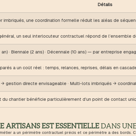
Détails
r imbriqués, une coordination formelle réduit les aléas de séqu
énéral, un seul interlocuteur contractuel répond de l'ensemble d
 an) · Biennale (2 ans) · Décennale (10 ans) — par entreprise enga
parés a un coût réel : temps, relances, reprises, délais en cascad
 gestion directe envisageable · Multi-lots imbriqués → coordinat
t du chantier bénéficie particulièrement d'un point de contact uni
 ARTISANS EST ESSENTIELLE
DANS UNE
métier a un périmètre contractuel précis et ce périmètre a des bords. 