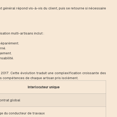
nt général répond vis-à-vis du client, puis se retourne si nécessaire
ation multi-artisans inclut :
 séparément.
rné.
ogement.
sabilité.
 2017. Cette évolution traduit une complexification croissante des
des compétences de chaque artisan pris isolément.
Interlocuteur unique
ontrat global
rge du conducteur de travaux