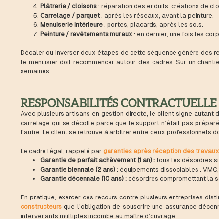
Plâtrerie / cloisons
: réparation des enduits, créations de clo
Carrelage / parquet
: après les réseaux, avant la peinture.
Menuiserie intérieure
: portes, placards, après les sols.
Peinture / revêtements muraux
: en dernier, une fois les cor
Décaler ou inverser deux étapes de cette séquence génère des repr
le menuisier doit recommencer autour des cadres. Sur un chanti
semaines.
RESPONSABILITÉS CONTRACTUELLE
Avec plusieurs artisans en gestion directe, le client signe autant 
carrelage qui se décolle parce que le support n’était pas prépar
l’autre. Le client se retrouve à arbitrer entre deux professionnels 
Le cadre légal, rappelé par
garanties après réception des travaux
Garantie de parfait achèvement (1 an) :
tous les désordres si
Garantie biennale (2 ans) :
équipements dissociables : VMC, s
Garantie décennale (10 ans) :
désordres compromettant la sol
En pratique, exercer ces recours contre plusieurs entreprises di
constructeurs
que l’obligation de souscrire une assurance décenna
intervenants multiples incombe au maître d’ouvrage.