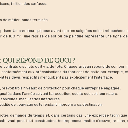
isons, finition des surfaces.
ps de métier lourds terminés.
ises. Un carreleur qui pose avant que les saignées soient rebouchées tra
er de 100 m², une reprise de sol ou de peinture représente une ligne d
: QUI RÉPOND DE QUOI ?
de contrats distincts qu’il y a de lots. Chaque artisan répond de son pér
é conformément aux préconisations du fabricant de colle par exemple, c
dont les devis respectifs n’englobent pas explicitement l’interface.
, prévoit trois niveaux de protection pour chaque entreprise engagée :
gnalés dans l’année suivant la réception, quelle que soit leur nature.
anitaires, menuiseries intérieures.
idité de l’ouvrage ou le rendant impropre à sa destination.
stinctes demande du temps et, dans certains cas, une expertise technique
le vaut pour tout constructeur (entrepreneur, maître d’œuvre, artisan, 