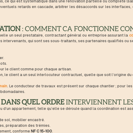
s, ce qui est systématique dans une rénovation partielle ou complète (salle
les éventuels retards en cascade, arbitrer les désaccords sur les interface
ATION
: COMMENT CA FONCTIONNE CO
elle un seul prestataire, contractant général ou entreprise assurant la
co
ns intervenants, qui sont ses sous-traitants, ses partenaires qualifiés ou s
er.
ots.
our le client comme pour chaque artisan.
 le client a un seul interlocuteur contractuel, quelle que soit l’origine du
 main
. Le conducteur de travaux est présent sur chaque chantier ; pour les 
hebdomadaires.
:
DANS QUEL ORDRE
INTERVIENNENT LES
u d’un appartement, telle qu’elle se déroule quand la coordination est ass
e sol, mobilier encastré.
es, préparation des trémies.
trement, conforme
NF C 15-100
.