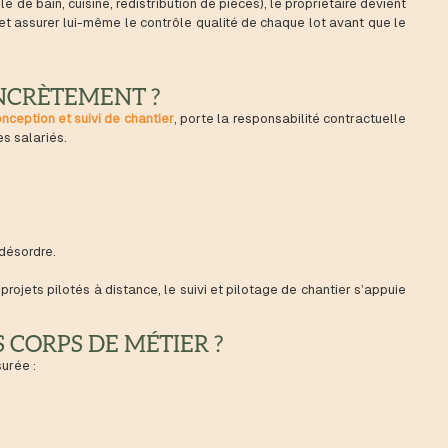
 de bain, cuisine, redistribution de pièces), le propriétaire devient
s, et assurer lui-même le contrôle qualité de chaque lot avant que le
NCRÈTEMENT ?
nception et suivi de chantier
, porte la responsabilité contractuelle
es salariés.
 désordre.
projets pilotés à distance, le suivi et pilotage de chantier s’appuie
 CORPS DE MÉTIER ?
urée :