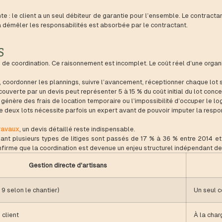
nte : le client a un seul débiteur de garantie pour l’ensemble. Le contracta
 à démêler les responsabilités est absorbée par le contractant.
S
de coordination. Ce raisonnement est incomplet. Le coût réel d’une organis
t, coordonner les plannings, suivre l’avancement, réceptionner chaque lot
ouverte par un devis peut représenter 5 à 15 % du coût initial du lot conce
génère des frais de location temporaire ou l’impossibilité d’occuper le l
 deux lots nécessite parfois un expert avant de pouvoir imputer la respon
travaux
, un devis détaillé reste indispensable.
lant plusieurs types de litiges sont passés de 17 % à 36 % entre 2014 et
confirme que la coordination est devenue un enjeu structurel indépendant 
Gestion directe d'artisans
 9 selon le chantier)
Un seul c
 client
À la cha