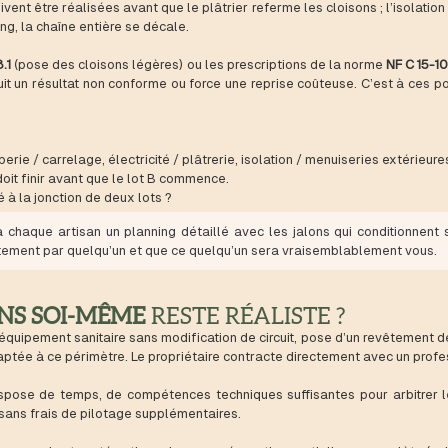
ent être réalisées avant que le plâtrier referme les cloisons ; l’isolation 
ng, la chaîne entière se décale.
.1
(pose des cloisons légères) ou les prescriptions de la norme
NF C 15-1
oduit un résultat non conforme ou force une reprise coûteuse. C’est à ces 
rie / carrelage, électricité / plâtrerie, isolation / menuiseries extérieures
oit finir avant que le lot B commence.
é à la jonction de deux lots ?
chaque artisan un planning détaillé avec les jalons qui conditionnent s
citement par quelqu’un et que ce quelqu’un sera vraisemblablement vous.
ANS SOI-MÊME
RESTE RÉALISTE ?
uipement sanitaire sans modification de circuit, pose d’un revêtement de
aptée à ce périmètre. Le propriétaire contracte directement avec un profes
pose de temps, de compétences techniques suffisantes pour arbitrer les
 sans frais de pilotage supplémentaires.